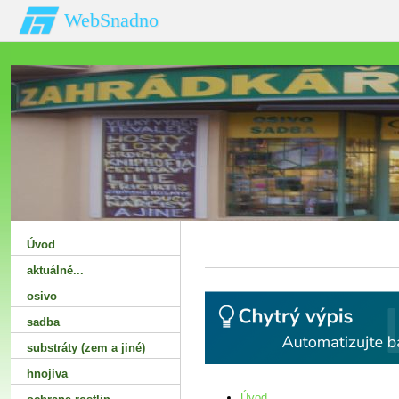
WebSnadno
Úvod
aktuálně...
osivo
sadba
substráty (zem a jiné)
hnojiva
Úvod