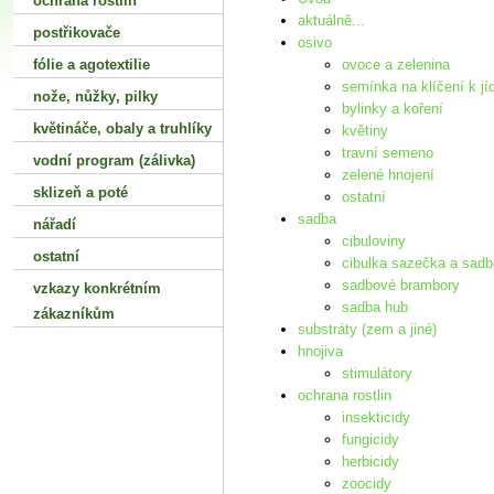
ochrana rostlin
aktuálně...
postřikovače
osivo
fólie a agotextilie
ovoce a zelenina
semínka na klíčení k jí
nože‚ nůžky‚ pilky
bylinky a koření
květináče‚ obaly a truhlíky
květiny
travní semeno
vodní program (zálivka)
zelené hnojení
sklizeň a poté
ostatní
sadba
nářadí
cibuloviny
ostatní
cibulka sazečka a sad
sadbové brambory
vzkazy konkrétním
sadba hub
zákazníkům
substráty (zem a jiné)
hnojiva
stimulátory
ochrana rostlin
insekticidy
fungicidy
herbicidy
zoocidy