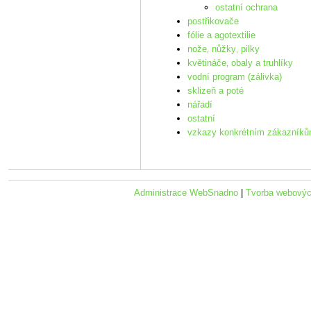
ostatní ochrana
postřikovače
fólie a agotextilie
nože‚ nůžky‚ pilky
květináče‚ obaly a truhlíky
vodní program (zálivka)
sklizeň a poté
nářadí
ostatní
vzkazy konkrétním zákazník
Administrace WebSnadno
|
Tvorba webovýc