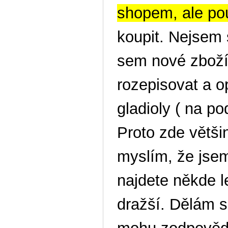
shopem, ale po
koupit. Nejsem
sem nové zboží 
rozepisovat a o
gladioly ( na pod
Proto zde větši
myslím, že jse
najdete někde l
dražší. Dělám s