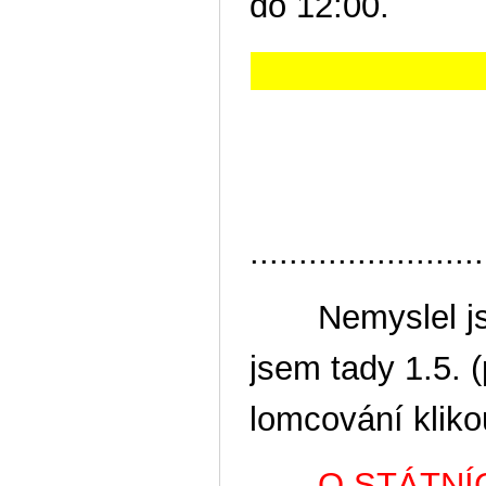
do 12:00.
V sobot
........................
Nemyslel jsem,
jsem tady 1.5. (
lomcování klikou
O STÁTNÍCH 