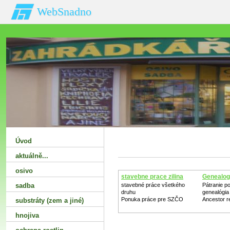
WebSnadno
Úvod
aktuálně...
osivo
stavebne prace zilina
Genealog.
sadba
stavebné práce všetkého
Pátranie p
druhu
genealógia
Ponuka práce pre SZČO
Ancestor r
substráty (zem a jiné)
hnojiva