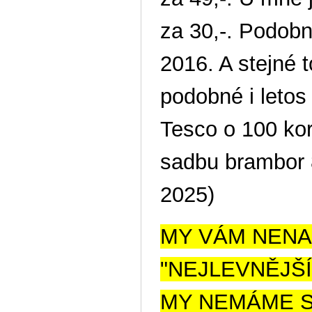
za 30,-. Podobn
2016. A stejné t
podobné i letos
Tesco o 100 kor
sadbu brambor 8
2025)
MY VÁM NENA
"NEJL
MY NEMÁME S