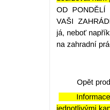
OD PONDĚLÍ 
VAŠI ZAHRÁ
já, neboť napří
na zahradní prá
Opět pro
Informace o 
jednotlivými 