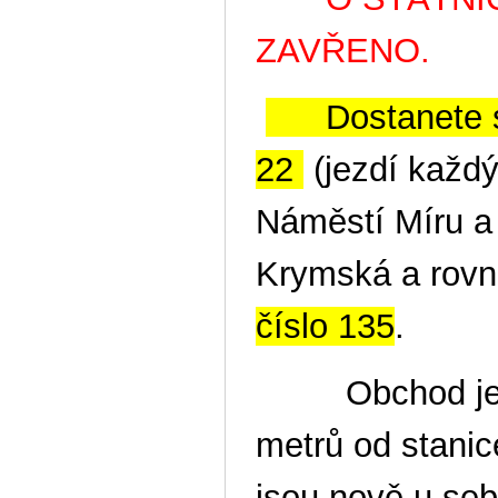
ZAVŘENO.
Dostanete se
22
(jezdí každý
Náměstí Míru a 
Krymská a rovn
číslo 135
.
Obchod je na 
metrů od stanic
jsou nově u seb