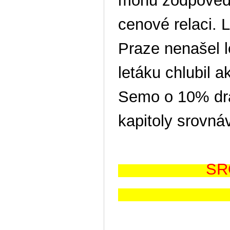
mohu zodpovědně
cenové relaci. 
Praze nenašel l
letáku chlubil 
Semo o 10% dra
kapitoly srovná
SROVN