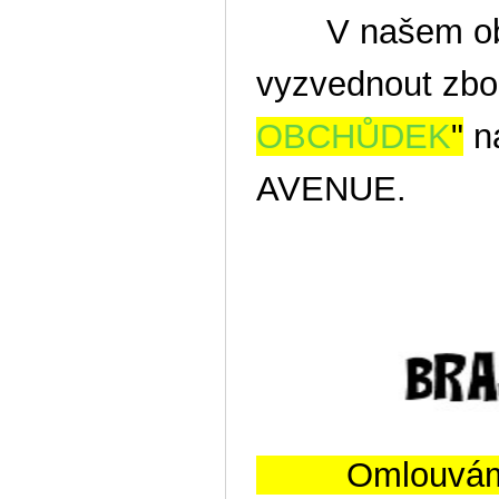
V našem obch
vyzvednout zbo
OBCHŮDEK
"
na
AVENUE.
Omlouvám se, 