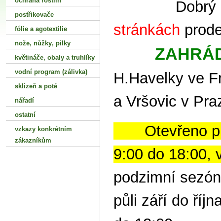
ochrana rostlin
Dobrý 
postřikovače
stránkách
pro
fólie a agotextilie
nože‚ nůžky‚ pilky
ZAHRÁ
květináče‚ obaly a truhlíky
vodní program (zálivka)
H.Havelky ve Fr
sklizeň a poté
a Vršovic v Pra
nářadí
ostatní
Otevřeno pro
vzkazy konkrétním
zákazníkům
9:00 do 18:00, 
podzimní sezóně
půli září do říjn