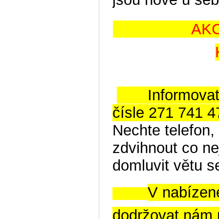
AKCEPTUJ
Informovat se
čísle
271 741 4
Nechte telefon,
zdvihnout co ne
domluvit větu 
V nabízen
dodržovat nám p