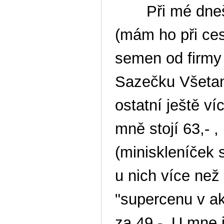
Při mé dnešní
(mám ho při ces
semen od firmy
Sazečku Všetanu
ostatní ještě ví
mně stojí 63,- ,
(miniskleníček 
u nich více než 
"supercenu v ak
za 49,-. U mne 