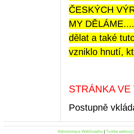
ČESKÝCH 
MY DĚLÁME.... 
dělat a také tu
vzniklo hnutí,
STRÁNKA VE 
Postupně vklád
Administrace WebSnadno
|
Tvorba webovýc