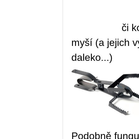
či kovový 
myší (a jejich 
daleko...)
Podobně fungu