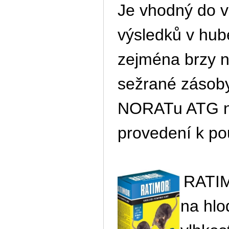
Je vhodný do vl
výsledků v hu
zejména brzy na
sežrané zásoby
NORATu ATG na 
provedení k po
RATI
na hlo