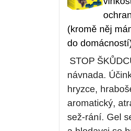
vlhkos
ochran
(
kromě něj máme
do domácností
STOP ŠKŮDCŮM
návnada.
Účink
hryzce, hraboše
aromatický, atr
sež-rání. Gel se