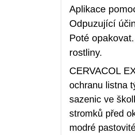
Aplikace pomoc
Odpuzující úči
Poté opakovat.
rostliny.
CERVACOL EX
ochranu listna t
sazenic ve škol
stromků před o
modré pastovité