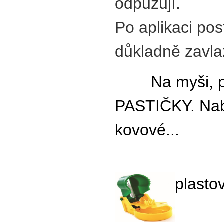
odpuzují.
Po aplikaci pos
důkladně zavlaž
Na myši, pot
PASTIČKY. Nabí
kovové...
plastov