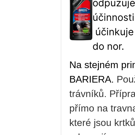
odpuzuje
účinnost
účinkuje
do nor.
Na stejném pri
BARIERA.
Použ
trávníků. Přípr
přímo na travn
které jsou krt