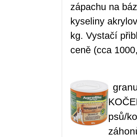
zápachu na báz
kyseliny akrylov
kg. Vystačí při
ceně (cca 1000
gran
KOČ
psů/ko
záhonů