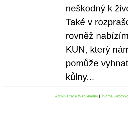
neškodný k živ
Také v rozpraš
rovněž nabíz
KUN, který ná
pomůže vyhnat
kůlny...
Administrace WebSnadno
|
Tvorba webovýc