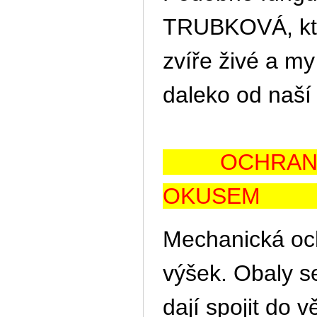
TRUBKOVÁ, kte
zvíře živé a m
daleko od naší
OCHRANA PŘ
OKUS
Mechanická oc
výšek. Obaly s
dají spojit do 