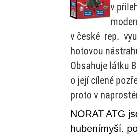
v přil
modern
v
české rep. vyu
hotovou nástrahu
Obsahuje látku Bi
o její cílené poz
proto v naprost
NORAT ATG jsou
hubení
myší, p