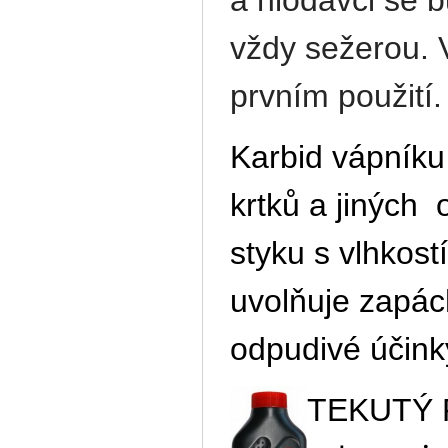
a hlodavci se b
vždy sežerou. V
prvním použití
Karbid vápníku
krtků
a jiných 
styku s vlhkost
uvolňuje zapách
odpudivé účinky
TEKUTÝ 