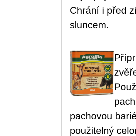
Chrání i před 
sluncem.
Příp
zvěře
Použí
pach
pachovou bariér
použitelný celo