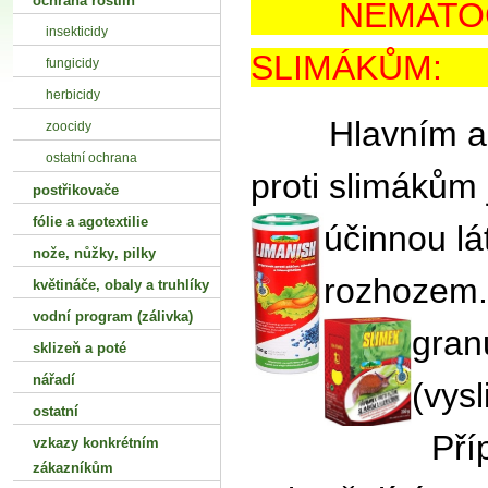
ochrana rostlin
NEMATOCIDY
insekticidy
SLIMÁK
fungicidy
herbicidy
Hlavním a os
zoocidy
ostatní ochrana
proti slimákům 
postřikovače
fólie a agotextilie
účinnou lá
nože‚ nůžky‚ pilky
rozhozem. 
květináče‚ obaly a truhlíky
vodní program (zálivka)
gran
sklizeň a poté
nářadí
(vysl
ostatní
Příp
vzkazy konkrétním
zákazníkům