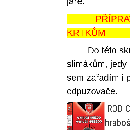
jaře.
PŘÍPRAVKY
KRTK
Do této skupin
slimákům, jedy 
sem zařadím i pa
odpuzovače.
RODIC
hrabo