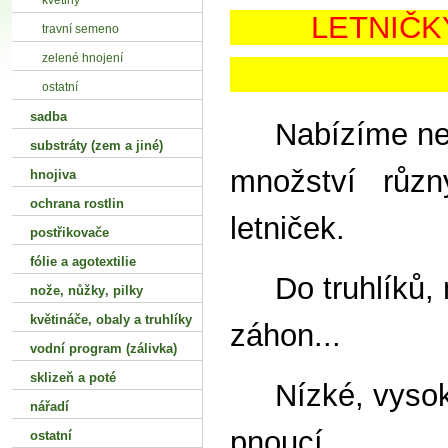
květiny
LE
travní semeno
zelené hnojení
ostatní
sadba
Nabízíme neu
substráty (zem a jiné)
množství různ
hnojiva
ochrana rostlin
letniček.
postřikovače
fólie a agotextilie
Do truhlíků, 
nože‚ nůžky‚ pilky
květináče‚ obaly a truhlíky
záhon...
vodní program (zálivka)
sklizeň a poté
Nízké, vysok
nářadí
pnoucí...
ostatní