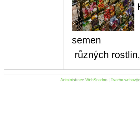
K
A
semen
různých rostlin,
Administrace WebSnadno
|
Tvorba webovýc