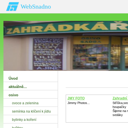
WebSnadno
Úvod
aktuálně...
osivo
JMY FOTO
Zahradní 
ovoce a zelenina
Jimmy Photos...
Stříška,se
houpačky
Šijeme na m
semínka na klíčení k jídlu
sedáky
bylinky a koření