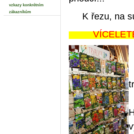
vzkazy konkrétním
zákazníkům
K řezu, na suš
VÍC
A
P
t
H
v