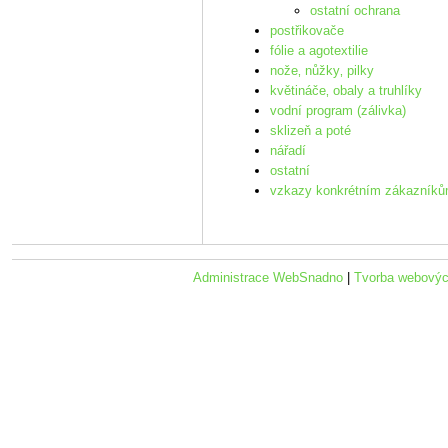
ostatní ochrana
postřikovače
fólie a agotextilie
nože‚ nůžky‚ pilky
květináče‚ obaly a truhlíky
vodní program (zálivka)
sklizeň a poté
nářadí
ostatní
vzkazy konkrétním zákazník
Administrace WebSnadno
|
Tvorba webovýc