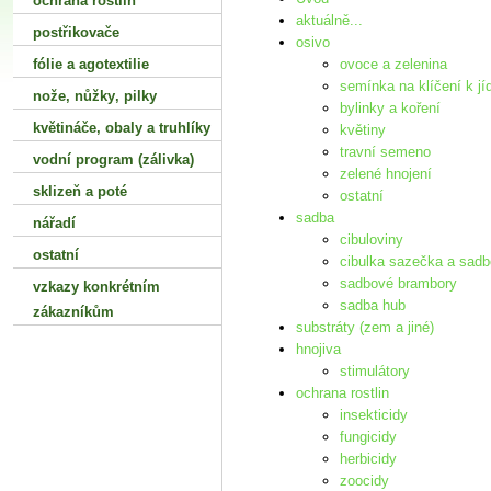
ochrana rostlin
aktuálně...
postřikovače
osivo
fólie a agotextilie
ovoce a zelenina
semínka na klíčení k jí
nože‚ nůžky‚ pilky
bylinky a koření
květináče‚ obaly a truhlíky
květiny
travní semeno
vodní program (zálivka)
zelené hnojení
sklizeň a poté
ostatní
sadba
nářadí
cibuloviny
ostatní
cibulka sazečka a sad
sadbové brambory
vzkazy konkrétním
sadba hub
zákazníkům
substráty (zem a jiné)
hnojiva
stimulátory
ochrana rostlin
insekticidy
fungicidy
herbicidy
zoocidy