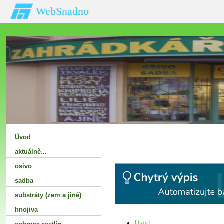
WebSnadno
Úvod
aktuálně...
osivo
sadba
substráty (zem a jiné)
hnojiva
Úvod